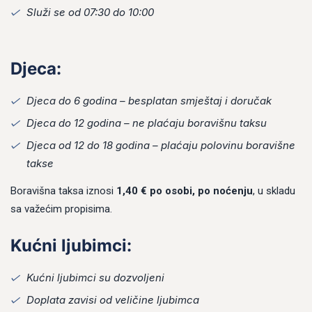
Služi se od 07:30 do 10:00
Djeca:
Djeca do 6 godina – besplatan smještaj i doručak
Djeca do 12 godina – ne plaćaju boravišnu taksu
Djeca od 12 do 18 godina – plaćaju polovinu boravišne
takse
Boravišna taksa iznosi
1,40 € po osobi, po noćenju
, u skladu
sa važećim propisima.
Kućni ljubimci:
Login
Sign in to your hotel account!
Kućni ljubimci su dozvoljeni
Doplata zavisi od veličine ljubimca
USERNAME
*