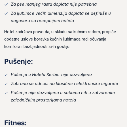
Za pse manjeg rasta doplata nije potrebna
Za ljubimce većih dimenzija doplata se definiše u
PASSWORD
*
dogovoru sa recepcijom hotela
Remember me
Forget password?
Hotel zadržava pravo da, u skladu sa kućnim redom, propiše
dodatne uslove boravka kućnih ljubimaca radi očuvanja
LOGIN
komfora i bezbjednosti svih gostiju.
Pušenje:
Pušenje u Hotelu Kerber nije dozvoljeno
Zabrana se odnosi na klasične i elektronske cigarete
Pušenje nije dozvoljeno u sobama niti u zatvorenim
zajedničkim prostorijama hotela
Fitnes: