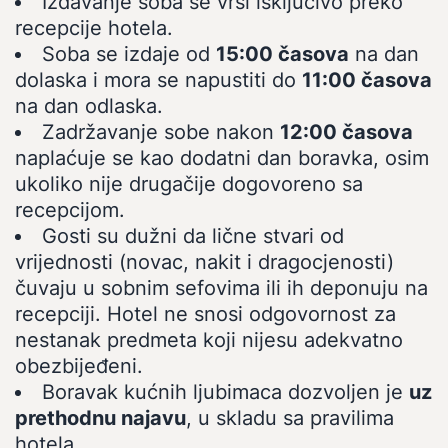
Izdavanje soba se vrši isključivo preko
recepcije hotela.
Soba se izdaje od
15:00 časova
na dan
dolaska i mora se napustiti do
11:00 časova
na dan odlaska.
Zadržavanje sobe nakon
12:00 časova
naplaćuje se kao dodatni dan boravka, osim
ukoliko nije drugačije dogovoreno sa
recepcijom.
Gosti su dužni da lične stvari od
vrijednosti (novac, nakit i dragocjenosti)
čuvaju u sobnim sefovima ili ih deponuju na
recepciji. Hotel ne snosi odgovornost za
nestanak predmeta koji nijesu adekvatno
obezbijeđeni.
Boravak kućnih ljubimaca dozvoljen je
uz
prethodnu najavu
, u skladu sa pravilima
hotela.