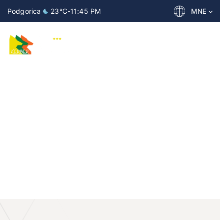
Podgorica
23°C
-
11:45 PM
MNE
USLOVI BORAVKA