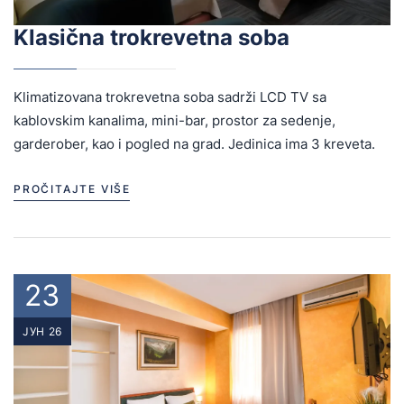
Klasična trokrevetna soba
Klimatizovana trokrevetna soba sadrži LCD TV sa
kablovskim kanalima, mini-bar, prostor za sedenje,
garderober, kao i pogled na grad. Jedinica ima 3 kreveta.
PROČITAJTE VIŠE
23
ЈУН 26
Login
Sign in to your hotel account!