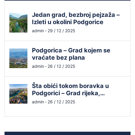
Jedan grad, bezbroj pejzaža –
Izleti u okolini Podgorice
admin
-
29 / 12 / 2025
Podgorica – Grad kojem se
vraćate bez plana
admin
-
26 / 12 / 2025
Šta obići tokom boravka u
Podgorici – Grad rijeka,
mostova i duha
admin
-
26 / 12 / 2025