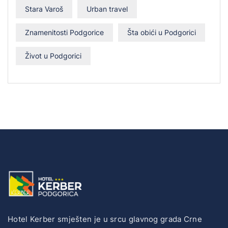
Stara Varoš
Urban travel
Znamenitosti Podgorice
Šta obići u Podgorici
Život u Podgorici
Hotel Kerber smješten je u srcu glavnog grada Crne