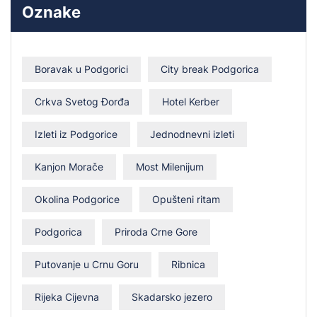
Oznake
Boravak u Podgorici
City break Podgorica
Crkva Svetog Đorđa
Hotel Kerber
Izleti iz Podgorice
Jednodnevni izleti
Kanjon Morače
Most Milenijum
Okolina Podgorice
Opušteni ritam
Podgorica
Priroda Crne Gore
Putovanje u Crnu Goru
Ribnica
Rijeka Cijevna
Skadarsko jezero