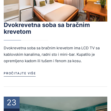
USERNAME
*
PASSWORD
*
Dvokrevetna soba sa bračnim
krevetom
Remember me
Forget password?
LOGIN
Dvokrevetna soba sa bračnim krevetom ima LCD TV sa
kablovskim kanalima, radni sto i mini-bar. Kupatilo je
opremljeno kadom ili tušem i fenom za kosu.
PROČITAJTE VIŠE
23