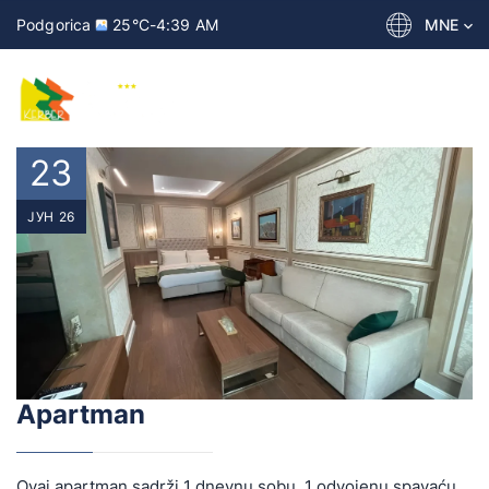
Podgorica
25°C
-
4:39 AM
MNE
23
ЈУН 26
Apartman
Ovaj apartman sadrži 1 dnevnu sobu, 1 odvojenu spavaću